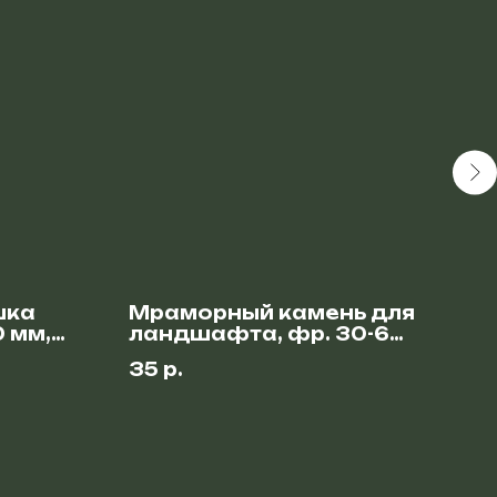
шка
Мраморный камень для
То
0 мм,
ландшафта, фр. 30-60
17
см
35
р.