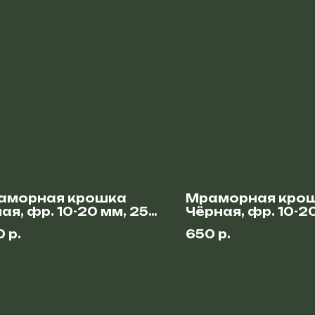
аморная крошка
Мраморная кро
ая, фр. 10-20 мм, 25
Чёрная, фр. 10-2
25 кг
0
р.
650
р.