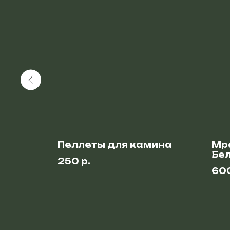
Пеллеты для камина
Мр
Бел
250
р.
кг
60